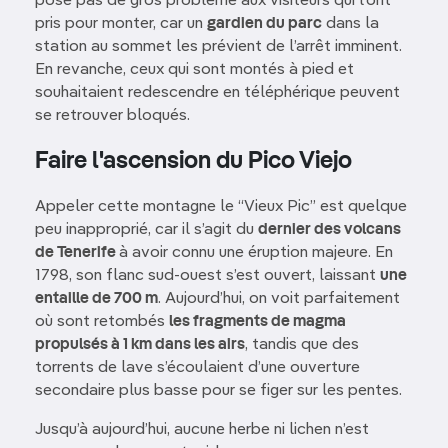
pose pas de gros problème aux visiteurs qui l’ont
pris pour monter, car un
gardien du parc
dans la
station au sommet les prévient de l’arrêt imminent.
En revanche, ceux qui sont montés à pied et
souhaitaient redescendre en téléphérique peuvent
se retrouver bloqués.
Faire l'ascension du Pico Viejo
Appeler cette montagne le “Vieux Pic” est quelque
peu inapproprié, car il s’agit du
dernier des volcans
de Tenerife
à avoir connu une éruption majeure. En
1798, son flanc sud-ouest s’est ouvert, laissant
une
entaille de 700 m
. Aujourd’hui, on voit parfaitement
où sont retombés
les fragments de magma
propulsés à 1 km dans les airs
, tandis que des
torrents de lave s’écoulaient d’une ouverture
secondaire plus basse pour se figer sur les pentes.
Jusqu’à aujourd’hui, aucune herbe ni lichen n’est