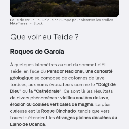
Le Teide est un lieu unique en Europe pour observer les étoiles.
MikeMareen - iStock
Que voir au Teide ?
Roques de García
À quelques kilomètres au sud du sommet d’El
Teide, en face du
Parador Nacional, une curiosité
géologique
se compose de colonnes de lave
tordues, aux noms évocateurs comme le
"Doigt de
Dieu"
ou la
"Cathédrale"
. Ce sont là les résultats
de divers phénomènes :
vieilles coulées de lave,
érosion ou coulées verticales de magma
. La plus
curieuse est le
Roque Cinchado
, tandis que vers
l’ouest s’étendent les
étranges plaines désolées du
Llano de Ucanca
.