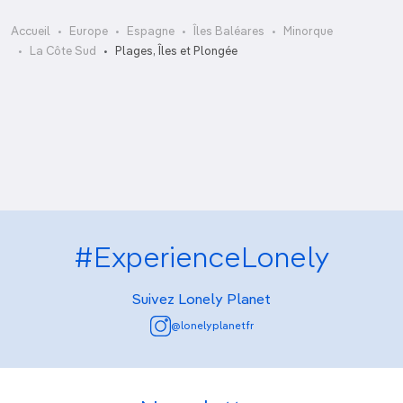
Accueil
Europe
Espagne
Îles Baléares
Minorque
Binigaus
La Côte Sud
Plages, Îles et Plongée
Punta Prima
Sant Tomàs et Sant Adeodat
Son Saura
#ExperienceLonely
Suivez Lonely Planet
@lonelyplanetfr