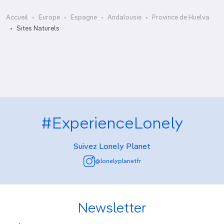
Accueil
Europe
Espagne
Andalousie
Province de Huelva
Cooperativa Marismas del Rocío
Sites Naturels
Gruta de las Maravillas
#ExperienceLonely
Suivez Lonely Planet
@lonelyplanetfr
Newsletter