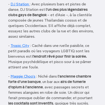
-
DJ Station
: Avec plusieurs bars et pistes de
danse, DJ Station est
l’un des plus légendaires
clubs gays de Bangkok
– et d’Asie –, à la clientèle
composée de jeunes Thaïlandais cossus et de
quelques Occidentaux. S’il affiche déjà complet,
essayez les autres clubs de la rue et des environs,
assez similaires.
-
Tropic City
: Caché dans une ruelle paisible, ce
petit paradis où les voyageurs LGBTIQ sont les
bienvenus est
l’endroit rêvé pour finir la soirée.
Musique psychédélique et pisco sour à se pâmer
attirent une foule.
-
Maggie Choo’s
: Niché dans
l’ancienne chambre
forte d’une banque
, un bar aux
airs de fumerie
d’opium à l’ancienne
, avec passages secrets et
femmes alanguies en robe de soie. Un décor qui
ferait presque oublier de commander, et pourtant
les cocktails sont inventifs
, quoique très sucrés.