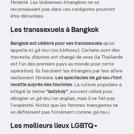
féminité. Les lesbiennes étrangères ne se
reconnaissant pas dans ces catégories pourront
être déroutées.
Les transsexuels à Bangkok
Bangkok est célèbre pour ses transsexuels
qu’on
appelle ici
gà·teu·i
(ou kàthoey). Certains sont des
travestis, d’autres ont changé de sexe (la Thaïlande
est l’un des premiers pays au monde pour cette
opération). Ils fascinent les étrangers par leur allure
réellement féminine.
Les spectacles de
gà·teu·i
font
recette auprès des touristes
. La culture populaire a
intégré le terme
“ladyboy”
, souvent utilisé pour
désigner un
gà·teu·i
en anglais, mais il ne fait pas
l’unanimité. Notez que les femmes transgenres ne
se définissent pas forcément comme
gà·teu·i
.
Les meilleurs lieux LGBTQ+