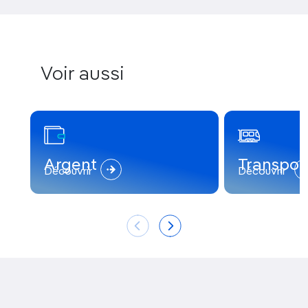
Voir aussi
Argent
Transpor
Découvrir
Découvrir