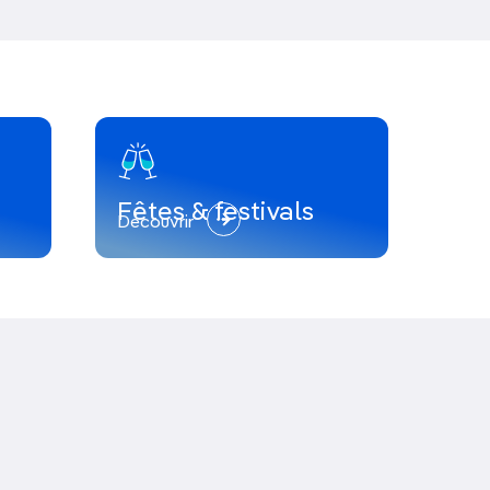
Fêtes & festivals
Découvrir