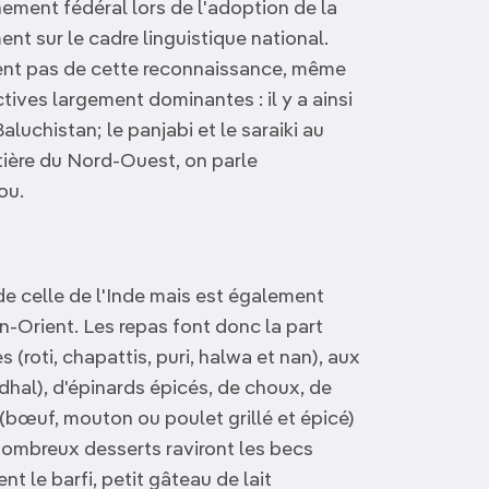
ement fédéral lors de l'adoption de la
nt sur le cadre linguistique national.
sent pas de cette reconnaissance, même
tives largement dominantes : il y a ainsi
aluchistan; le panjabi et le saraiki au
ontière du Nord-Ouest, on parle
ou.
de celle de l'Inde mais est également
-Orient. Les repas font donc la part
s (roti, chapattis, puri, halwa et nan), aux
(dhal), d'épinards épicés, de choux, de
s (bœuf, mouton ou poulet grillé et épicé)
nombreux desserts raviront les becs
t le barfi, petit gâteau de lait