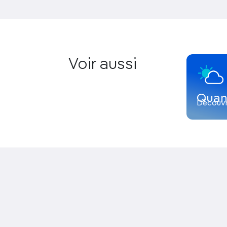
Voir aussi
Quand
Découvr