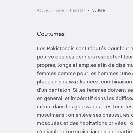
OCÉANIE
Camargue
Accueil
Asie
Pakistan
Culture
ANTARCTIQUE
Coutumes
TOP VILLES
Les Pakistanais sont réputés pour leur 
pourvu que ces derniers respectent leu
propres, longs et amples afin de dissimu
femmes comme pour les hommes : une so
place un shalwaz kameez, combinaison t
d'un pantalon. Si les femmes doivent se 
en général, et impératif dans les édifice
même dans les gurdwaras - les temples
musulmans : on enlève ses chaussures d
mosquées et des habitations privées ; o
n'enjambe ni ne croise jamais une partie