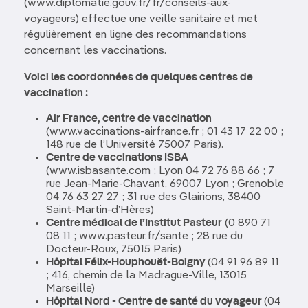
(www.diplomatie.gouv.fr/fr/conseils-aux-
voyageurs) effectue une veille sanitaire et met
régulièrement en ligne des recommandations
concernant les vaccinations.
Voici les coordonnées de quelques centres de
vaccination :
Air France, centre de vaccination
(www.vaccinations-airfrance.fr ; 01 43 17 22 00 ;
148 rue de l’Université 75007 Paris).
Centre de vaccinations ISBA
(www.isbasante.com ; Lyon 04 72 76 88 66 ; 7
rue Jean-Marie-Chavant, 69007 Lyon ; Grenoble
04 76 63 27 27 ; 31 rue des Glairions, 38400
Saint-Martin-d’Hères)
Centre médical de l’Institut Pasteur
(0 890 71
08 11 ; www.pasteur.fr/sante ; 28 rue du
Docteur-Roux, 75015 Paris)
Hôpital Félix-Houphouët-Boigny
(04 91 96 89 11
; 416, chemin de la Madrague-Ville, 13015
Marseille)
Hôpital Nord - Centre de santé du voyageur
(04