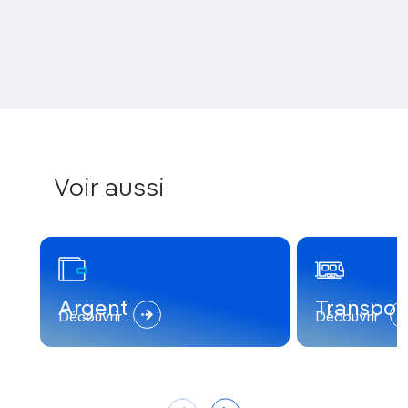
Voir aussi
Argent
Transpor
Découvrir
Découvrir