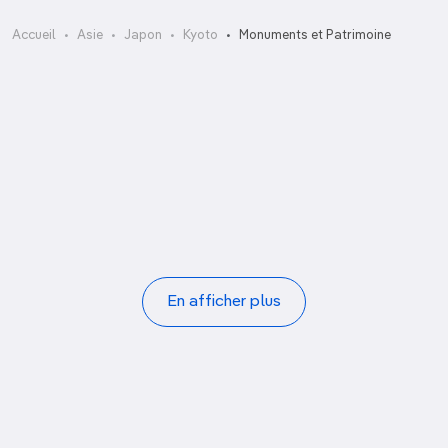
Eikan-do
Accueil
Asie
Japon
Kyoto
Monuments et Patrimoine
Gare de Kyoto
Honen-in à Kyoto
Hosen-in
Jakko-in
Kodai-ji
Kurama-dera
La tour de Kyoto
Pagination
En afficher plus