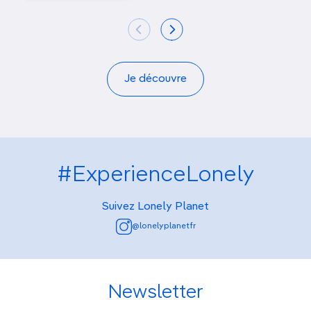
Je découvre
#ExperienceLonely
Suivez Lonely Planet
@lonelyplanetfr
Newsletter