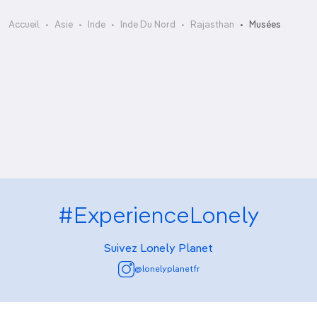
Mehrangarh Museum
Accueil
Asie
Inde
Inde Du Nord
Rajasthan
Musées
Mehrangarh Museum
Morarka Haveli Museum
Musée de Lohagarh
Prachina Cultural Centre & Museum
Thar Heritage Museum
#ExperienceLonely
Suivez Lonely Planet
@lonelyplanetfr