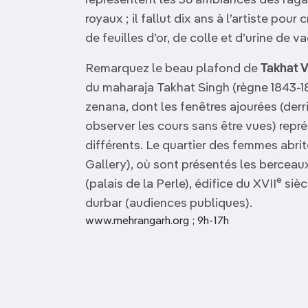
représentent les 36 ambiances des raga 
royaux ; il fallut dix ans à l’artiste pou
de feuilles d’or, de colle et d’urine de v
Remarquez le beau plafond de
Takhat V
du maharaja Takhat Singh (règne 1843-18
zenana, dont les fenêtres ajourées (der
observer les cours sans être vues) repr
différents. Le quartier des femmes abrit
Gallery), où sont présentés les berceaux
e
(palais de la Perle), édifice du XVII
sièc
durbar (audiences publiques).
www.mehrangarh.org ; 9h-17h