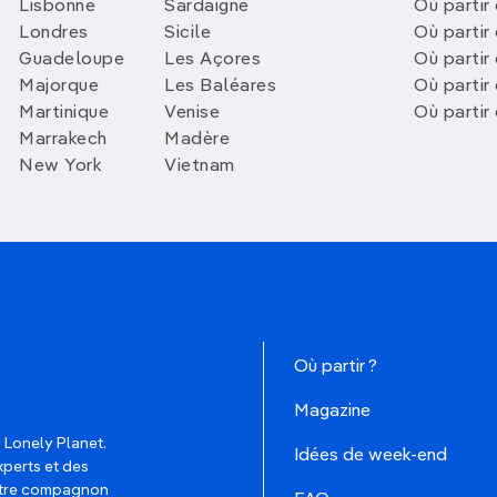
Lisbonne
Sardaigne
Où partir
Londres
Sicile
Où partir 
Guadeloupe
Les Açores
Où partir 
Majorque
Les Baléares
Où partir
Martinique
Venise
Où partir
Marrakech
Madère
New York
Vietnam
Où partir ?
Magazine
 Lonely Planet.
Idées de week-end
xperts et des
votre compagnon