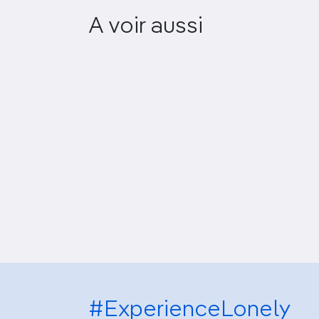
Desert Cultural Centre
A voir aussi
& Museum
#ExperienceLonely