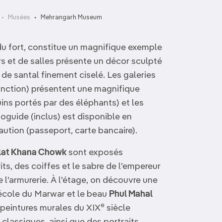
Musées
Mehrangarh Museum
 du fort, constitue un magnifique exemple
rs et de salles présente un décor sculpté
s de santal finement ciselé. Les galeries
Onction) présentent une magnifique
ns portés par des éléphants) et les
oguide (inclus) est disponible en
aution (passeport, carte bancaire).
lat Khana Chowk
sont exposés
ts, des coiffes et le sabre de l’empereur
 l’armurerie. À l’étage, on découvre une
école du Marwar et le beau
Phul Mahal
e
 peintures murales du XIX
siècle