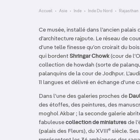
OCÉANIE
Camargue
Accueil
Asie
Inde
Inde Du Nord
Rajasthan
ANTARCTIQUE
Ce musée, installé dans l’ancien palais
TOP VILLES
d’architecture rajpute. Le réseau de cou
d’une telle finesse qu’on croirait du boi
qui bordent
Shringar Chowk
(cour de l’
collection de howdah (sorte de palanqui
palanquins de la cour de Jodhpur. L’audi
11 langues et délivré en échange d’une c
Dans l’une des galeries proches de
Dau
des étoffes, des peintures, des manuscri
moghol Akbar ; la seconde galerie abrite
fabuleuse
collection de miniatures
de l’
e
(palais des Fleurs), du XVIII
siècle. Ses