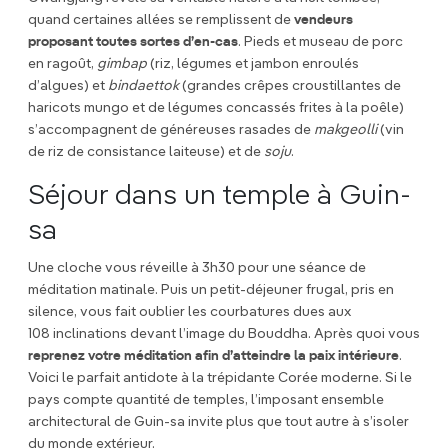
quand certaines allées se remplissent de
vendeurs
proposant toutes sortes d’en-cas
. Pieds et museau de porc
en ragoût,
gimbap
(riz, légumes et jambon enroulés
d’algues) et
bindaettok
(grandes crêpes croustillantes de
haricots mungo et de légumes concassés frites à la poêle)
s’accompagnent de généreuses rasades de
makgeolli
(vin
de riz de consistance laiteuse) et de
soju
.
Séjour dans un temple à Guin-
sa
Une cloche vous réveille à 3h30 pour une séance de
méditation matinale. Puis un petit-déjeuner frugal, pris en
silence, vous fait oublier les courbatures dues aux
108 inclinations devant l’image du Bouddha. Après quoi vous
reprenez votre méditation afin d’atteindre la paix intérieure
.
Voici le parfait antidote à la trépidante Corée moderne. Si le
pays compte quantité de temples, l’imposant ensemble
architectural de Guin-sa invite plus que tout autre à s’isoler
du monde extérieur.