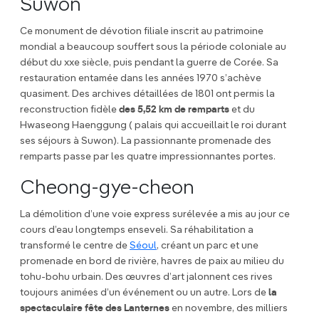
Suwon
Ce monument de dévotion filiale inscrit au patrimoine
mondial a beaucoup souffert sous la période coloniale au
début du xxe siècle, puis pendant la guerre de Corée. Sa
restauration entamée dans les années 1970 s’achève
quasiment. Des archives détaillées de 1801 ont permis la
reconstruction fidèle
des 5,52 km de remparts
et du
Hwaseong Haenggung ( palais qui accueillait le roi durant
ses séjours à Suwon). La passionnante promenade des
remparts passe par les quatre impressionnantes portes.
Cheong-gye-cheon
La démolition d’une voie express surélevée a mis au jour ce
cours d’eau longtemps enseveli. Sa réhabilitation a
transformé le centre de
Séoul
, créant un parc et une
promenade en bord de rivière, havres de paix au milieu du
tohu-bohu urbain. Des œuvres d’art jalonnent ces rives
toujours animées d’un événement ou un autre. Lors de
la
spectaculaire fête des Lanternes
en novembre, des milliers