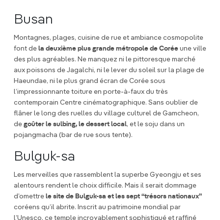
Busan
Montagnes, plages, cuisine de rue et ambiance cosmopolite
font de
la deuxième plus grande métropole de Corée
une ville
des plus agréables. Ne manquez ni le pittoresque marché
aux poissons de Jagalchi, ni le lever du soleil sur la plage de
Haeundae, ni le plus grand écran de Corée sous
l’impressionnante toiture en porte-à-faux du très
contemporain Centre cinématographique. Sans oublier de
flâner le long des ruelles du village culturel de Gamcheon,
de
goûter le sulbing, le dessert local
, et le soju dans un
pojangmacha (bar de rue sous tente).
Bulguk-sa
Les merveilles que rassemblent la superbe Gyeongju et ses
alentours rendent le choix difficile. Mais il serait dommage
d’omettre
le site de Bulguk-sa et les sept “trésors nationaux”
coréens qu’il abrite. Inscrit au patrimoine mondial par
l’Unesco, ce temple incroyablement sophistiqué et raffiné