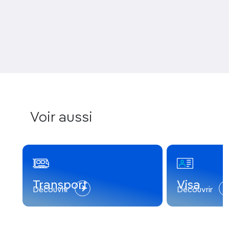
Voir aussi
Transport
Visa
Découvrir
Découvrir