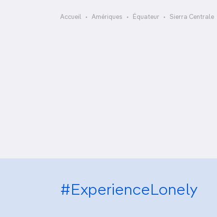
OCÉANIE
Camargue
Cañon del Toachi
Accueil
Amériques
Équateur
Sierra Centrale
Marché du jeudi
ANTARCTIQUE
TOP VILLES
Pagination
#ExperienceLonely