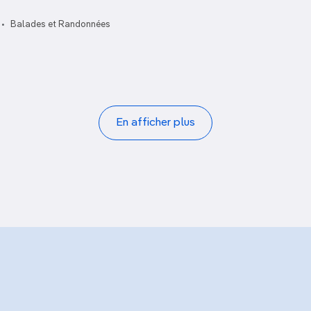
Casa del Arbol
Fería Artesanal
Balades et Randonnées
Marché du jeudi matin
Marché du samedi
En afficher plus