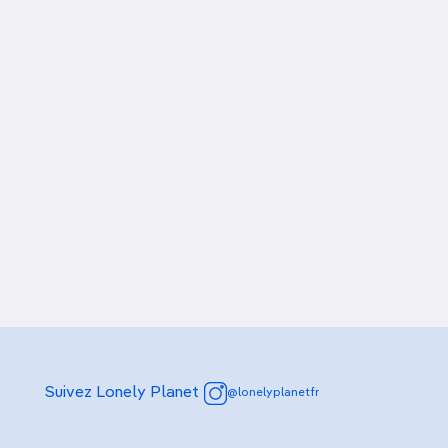
Découvrir nos articles
Laguna Limpiopungo
Marché d’artisanat
Suivez Lonely Planet
@lonelyplanetfr