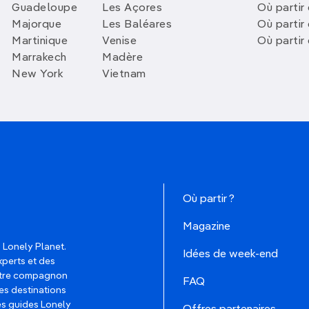
Guadeloupe
Les Açores
Où partir 
Majorque
Les Baléares
Où partir
Martinique
Venise
Où partir
Marrakech
Madère
New York
Vietnam
Où partir ?
Magazine
 Lonely Planet.
Idées de week-end
xperts et des
votre compagnon
FAQ
es destinations
les guides Lonely