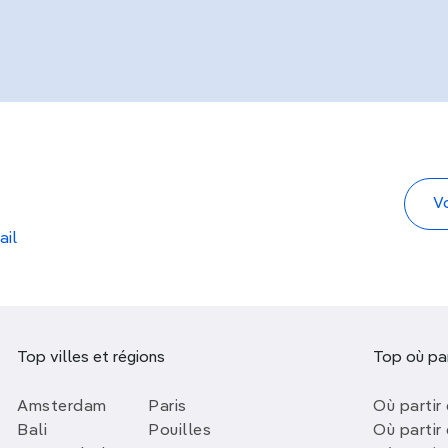
ail
Top villes et régions
Top où par
Amsterdam
Paris
Où partir 
Bali
Pouilles
Où partir 