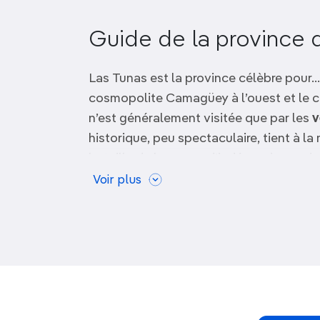
OCÉANIE
Camargue
Guide de la province d
ANTARCTIQUE
Las Tunas est la province célèbre pour… 
TOP VILLES
cosmopolite Camagüey à l’ouest et le cre
n’est généralement visitée que par les
v
historique, peu spectaculaire, tient à la
bataille de la guerre d’indépendance d
Calixto García.
Voir plus
La côte nord de la province est un
parad
de
plages quasi désertes
. Le centre de 
une
terre de pâturages
qui réserve aussi
finca
(ferme) avec restaurant de style r
à la cubaine, loin des touristes.