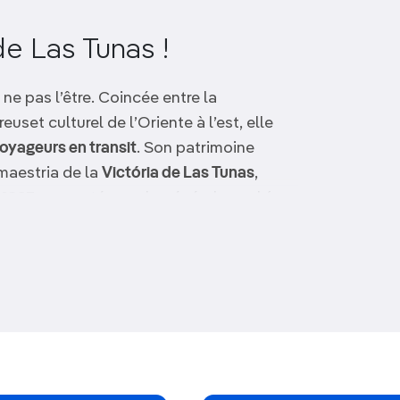
e Las Tunas !
ne pas l’être. Coincée entre la
uset culturel de l’Oriente à l’est, elle
oyageurs en transit
. Son patrimoine
 maestria de la
Victória de Las Tunas
,
e 1897 remportée par le général mambí
is encore secret
de
récifs coralliens
et
la province, où se trouve sa capitale, est
 des surprises :
rodéo occasionnel ou
anchón sont autant d’occasions de vivre