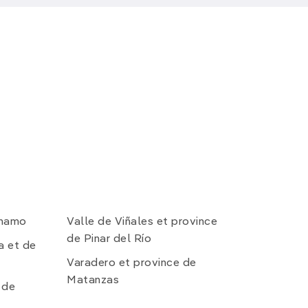
ánamo
Valle de Viñales et province
de Pinar del Río
a et de
Varadero et province de
Matanzas
 de