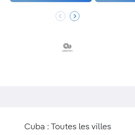
Constitution cubaine.
La
pêche sportive
au tarpon et au macabijo
dans les eaux peu profondes au large de Cayo
Cruz.
Les ruelles sinueuses bordées d’ateliers
d’artistes, les somptueuses églises et
la vie
trépidante de Camagüey
.
Cuba : Toutes les villes