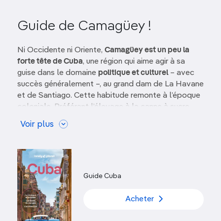
Guide de Camagüey !
Ni Occidente ni Oriente,
Camagüey est un peu la
forte tête de Cuba
, une région qui aime agir à sa
guise dans le domaine
politique et culturel
– avec
succès généralement –, au grand dam de La Havane
et de Santiago. Cette habitude remonte à l’époque
coloniale. Préférant l’élevage à la canne à sucre,
Camagüey était alors moins dépendante du travail
Voir plus
des esclaves et plus favorable à l’abolition de ce
système.
Aujourd’hui, la plus vaste des provinces cubaines
offre un mélange de
pâturages
, de
villes indolentes
Guide Cuba
aux raffineries de sucre désaffectées et, au sud, un
patchwork de jolies petites collines
. Elle est
Acheter
flanquée des deux plus grands archipels du pays :
celui de
Sabana-Camagüey
au Nord, et celui des