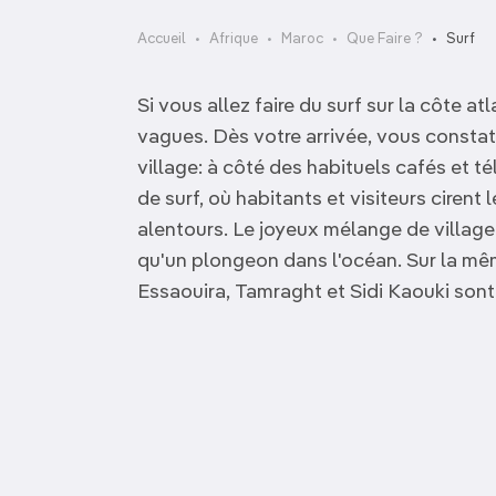
OCÉANIE
Camargue
Accueil
Afrique
Maroc
Que Faire ?
Surf
ANTARCTIQUE
Si vous allez faire du surf sur la côte at
TOP VILLES
vagues. Dès votre arrivée, vous constat
village: à côté des habituels cafés et 
de surf, où habitants et visiteurs cirent
alentours. Le joyeux mélange de villageo
qu'un plongeon dans l'océan. Sur la mêm
Essaouira, Tamraght et Sidi Kaouki sont 