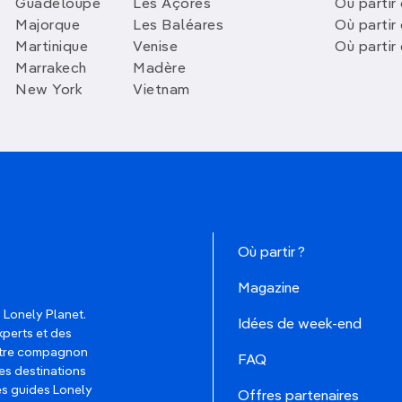
Guadeloupe
Les Açores
Où partir 
Majorque
Les Baléares
Où partir
Martinique
Venise
Où partir
Marrakech
Madère
New York
Vietnam
Où partir ?
Magazine
 Lonely Planet.
Idées de week-end
xperts et des
votre compagnon
FAQ
es destinations
les guides Lonely
Offres partenaires