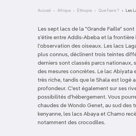
OCÉANIE
Camargue
Accueil
Afrique
Éthiopie
Que Faire ?
Les L
ANTARCTIQUE
Les sept lacs de la "Grande Faille" sont 
TOP VILLES
s'étire entre Addis-Abeba et la frontière
l'observation des oiseaux. Les lacs Lag
plus connus, déclinent trois teintes diff
derniers sont classés parcs nationaux, 
des mesures concrètes. Le lac Abiyata e
très riche, tandis que le Shala est logé
profondeur. C'est également sur ses riv
possibilités d'hébergement. Vous pourre
chaudes de Wondo Genet, au sud des troi
kenyanne, les lacs Abaya et Chamo recè
notamment des crocodiles.