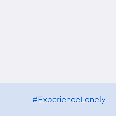
#ExperienceLonely