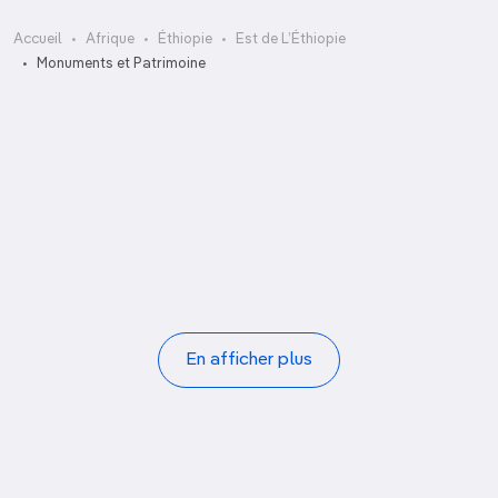
Accueil
Afrique
Éthiopie
Est de L’Éthiopie
Ancien palais
Monuments et Patrimoine
Cathédrale Medhane Alem
Cimetière Mikael
Église Bete Mikael
Église catholique sainte Marie
Feres Magala
Grande église orthodoxe grecque
Mekina Girgir
Pagination
En afficher plus