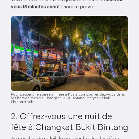
Towers afin de vous en garantir l’accès.
Présentez-
vous 15 minutes avant
l'horaire prévu.
Image
Pour passer une soirée animée à Kuala Lumpur, rendez-vous dans
les bars animés de Changkat Bukit Bintang. Matyas Rehak -
Shutterstock
2. Offrez-vous une nuit de
fête à Changkat Bukit Bintang
Au coucher du soleil, le quartier le plus festif de