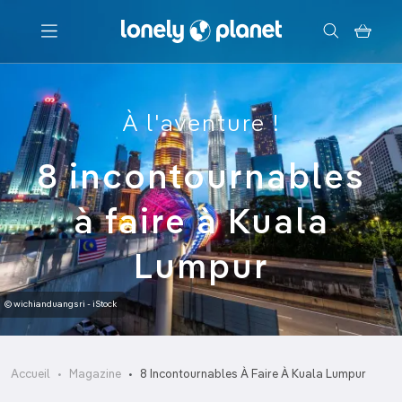
Menu
À l'aventure !
Votre recherche
8 incontournables
à faire à Kuala
Lumpur
© wichianduangsri - iStock
Accueil
Magazine
8 Incontournables À Faire À Kuala Lumpur