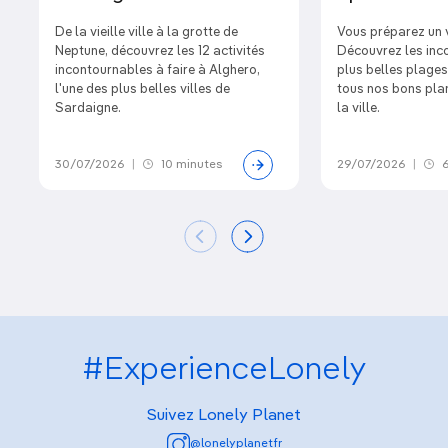
De la vieille ville à la grotte de
Vous préparez un 
Neptune, découvrez les 12 activités
Découvrez les inc
incontournables à faire à Alghero,
plus belles plages
l'une des plus belles villes de
tous nos bons plan
Sardaigne.
la ville.
30/07/2026
|
10 minutes
29/07/2026
|
6
#ExperienceLonely
Suivez Lonely Planet
@lonelyplanetfr