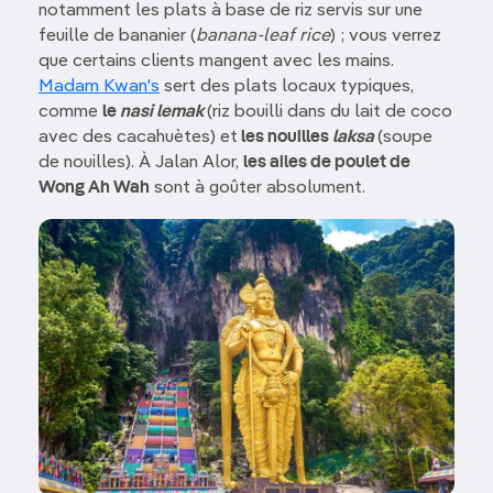
notamment les plats à base de riz servis sur une
feuille de bananier (
banana-leaf rice
) ; vous verrez
que certains clients mangent avec les mains.
Madam Kwan's
sert des plats locaux typiques,
comme
le
nasi lemak
(riz bouilli dans du lait de coco
avec des cacahuètes) et
les nouilles
laksa
(soupe
de nouilles). À Jalan Alor,
les ailes de poulet de
Wong Ah Wah
sont à goûter absolument.
Image