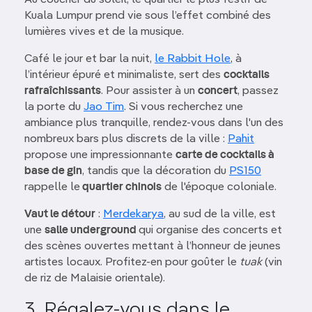
Kuala Lumpur prend vie sous l’effet combiné des
lumières vives et de la musique.
Café le jour et bar la nuit,
le Rabbit Hole
, à
l’intérieur épuré et minimaliste, sert des
cocktails
rafraîchissants
. Pour assister à un
concert
, passez
la porte du
Jao Tim
. Si vous recherchez une
ambiance plus tranquille, rendez-vous dans l'un des
nombreux bars plus discrets de la ville :
Pahit
propose une impressionnante
carte de cocktails à
base de gin
, tandis que la décoration du
PS150
rappelle le
quartier chinois
de l'époque coloniale.
Vaut le détour
:
Merdekarya
, au sud de la ville, est
une
salle underground
qui organise des concerts et
des scènes ouvertes mettant à l’honneur de jeunes
artistes locaux. Profitez-en pour goûter le
tuak
(vin
de riz de Malaisie orientale).
3. Régalez-vous dans le