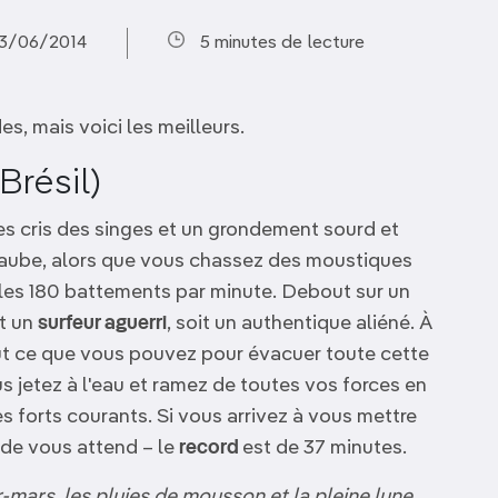
23/06/2014
5 minutes de lecture
s, mais voici les meilleurs.
Brésil)
es cris des singes et un grondement sourd et
l'aube, alors que vous chassez des moustiques
c les 180 battements par minute. Debout sur un
it un
surfeur aguerri
, soit un authentique aliéné. À
ut ce que vous pouvez pour évacuer toute cette
s jetez à l'eau et ramez de toutes vos forces en
s forts courants. Si vous arrivez à vous mettre
ide vous attend – le
record
est de 37 minutes.
r-mars, les pluies de mousson et la pleine lune