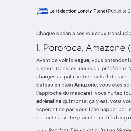
OCÉANIE
Camargue
La rédaction Lonely Planet
Publié le 
ANTARCTIQUE
Chaque océan a ses rouleaux translucide
TOP VILLES
1. Pororoca, Amazone (
Avant de voir la
vague
, vous entendez l
distant. Dans les lueurs qui précèdent 
chargés au palu, votre pouls flirte ave
bateau en plein
Amazone
, vous êtes so
l'approche du mascaret, vous hurlez to
adrénaline
qui monte: ça y est, vous vou
espérant ne pas vous faire happer par le
debout sur votre planche, un très long r
>>> Pendant 3 jours (et nuits) en févrie