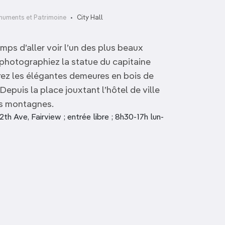
uments et Patrimoine
City Hall
emps d’aller voir l’un des plus beaux
, photographiez la statue du capitaine
rez les élégantes demeures en bois de
Depuis la place jouxtant l’hôtel de ville
les montagnes.
 Ave, Fairview ; entrée libre ; 8h30-17h lun-
Village olympique
BC Place Stadium