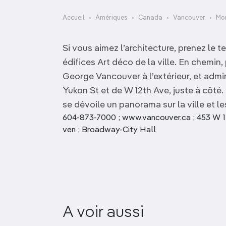
OCÉANIE
Camargue
Accueil
Amériques
Canada
Vancouver
Mon
ANTARCTIQUE
Si vous aimez l’architecture, prenez le t
TOP VILLES
édifices Art déco de la ville. En chemin
George Vancouver à l’extérieur, et admi
Yukon St et de W 12th Ave, juste à côté. 
se dévoile un panorama sur la ville et 
604-873-7000 ; www.vancouver.ca ; 453 W 12th
ven ; Broadway-City Hall
A voir aussi
Jack Chow Building