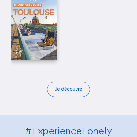
Je découvre
#ExperienceLonely