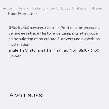
Accueil
Asie
Thaïlande
Le Nord de La Thaïlande
Musées
Musée Phum Lakhon
พิพิธภัณฑ์เมืองของชาวลำปาง Petit mais intéressant,
ce musée retrace l’histoire de Lampang, et évoque
sa population et sa culture à travers une exposition
multimédia.
angle Th Chatchai et Th Thakhrao Noi ; 8h30-16h30
lun-ven
A voir aussi
Baan Sao Nak
Musée S