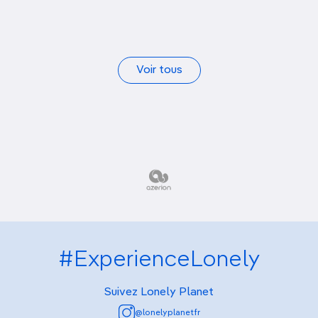
Voir tous
#ExperienceLonely
Suivez Lonely Planet
@lonelyplanetfr