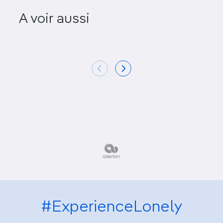
Queensland Cultural
A voir aussi
Centre
Brisbane 
#ExperienceLonely