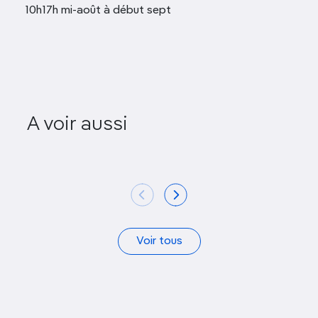
10h17h mi-août à début sept
A voir aussi
Valmont Plein Air
Expl
Voir tous