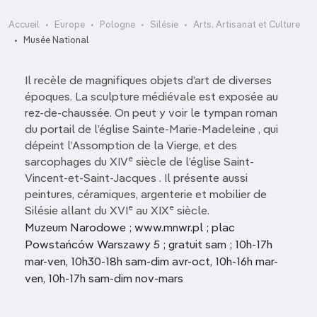
Accueil
Europe
Pologne
Silésie
Arts, Artisanat et Culture
Musée National
Il recèle de magnifiques objets d’art de diverses
époques. La sculpture médiévale est exposée au
rez-de-chaussée. On peut y voir le tympan roman
du portail de l’église Sainte-Marie-Madeleine , qui
dépeint l’Assomption de la Vierge, et des
e
sarcophages du XIV
siècle de l’église Saint-
Vincent-et-Saint-Jacques . Il présente aussi
peintures, céramiques, argenterie et mobilier de
e
e
Silésie allant du XVI
au XIX
siècle.
Muzeum Narodowe ; www.mnwr.pl ; plac
Powstańców Warszawy 5 ; gratuit sam ; 10h-17h
mar-ven, 10h30-18h sam-dim avr-oct, 10h-16h mar-
ven, 10h-17h sam-dim nov-mars