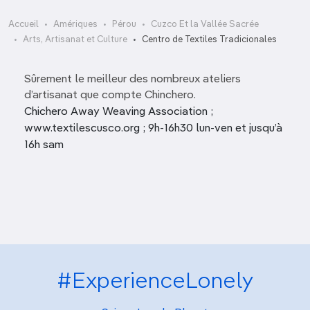
Accueil
Amériques
Pérou
Cuzco Et la Vallée Sacrée
Arts, Artisanat et Culture
Centro de Textiles Tradicionales
Sûrement le meilleur des nombreux ateliers
d’artisanat que compte Chinchero.
Chichero Away Weaving Association ;
www.textilescusco.org ; 9h-16h30 lun-ven et jusqu’à
16h sam
#ExperienceLonely