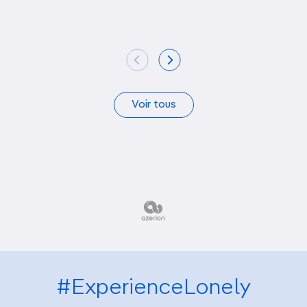
Voir tous
#ExperienceLonely