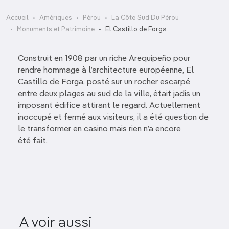
Accueil
Amériques
Pérou
La Côte Sud Du Pérou
Monuments et Patrimoine
El Castillo de Forga
Construit en 1908 par un riche Arequipeño pour
rendre hommage à l’architecture européenne, El
Castillo de Forga, posté sur un rocher escarpé
entre deux plages au sud de la ville, était jadis un
imposant édifice attirant le regard. Actuellement
inoccupé et fermé aux visiteurs, il a été question de
le transformer en casino mais rien n’a encore
été fait.
A voir aussi
Plaza de Armas
Lagu