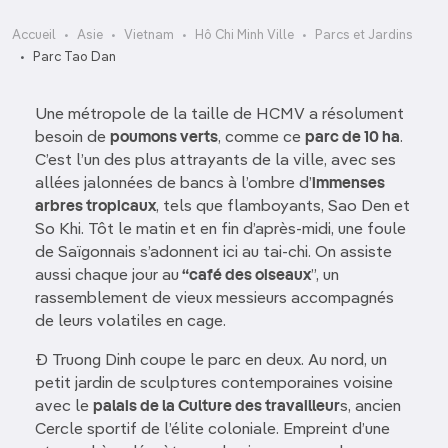
Accueil
Asie
Vietnam
Hô Chi Minh Ville
Parcs et Jardins
Parc Tao Dan
Une métropole de la taille de HCMV a résolument
besoin de
poumons verts
, comme ce
parc de 10 ha
.
C’est l’un des plus attrayants de la ville, avec ses
allées jalonnées de bancs à l’ombre d’
immenses
arbres tropicaux
, tels que flamboyants, Sao Den et
So Khi. Tôt le matin et en fin d’après-midi, une foule
de Saïgonnais s’adonnent ici au tai-chi. On assiste
aussi chaque jour au
“café des oiseaux
”, un
rassemblement de vieux messieurs accompagnés
de leurs volatiles en cage.
Ð Truong Dinh coupe le parc en deux. Au nord, un
petit jardin de sculptures contemporaines voisine
avec le
palais de la Culture des travailleur
s, ancien
Cercle sportif de l’élite coloniale. Empreint d’une