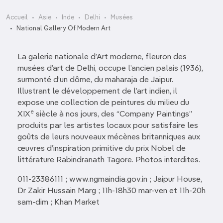
Accueil
Asie
Inde
Delhi
Musées
National Gallery Of Modern Art
La galerie nationale d’Art moderne, fleuron des
musées d’art de Delhi, occupe l’ancien palais (1936),
surmonté d’un dôme, du maharaja de Jaipur.
Illustrant le développement de l’art indien, il
expose une collection de peintures du milieu du
e
XIX
siècle à nos jours, des “Company Paintings”
produits par les artistes locaux pour satisfaire les
goûts de leurs nouveaux mécènes britanniques aux
œuvres d’inspiration primitive du prix Nobel de
littérature Rabindranath Tagore. Photos interdites.
011-23386111 ; www.ngmaindia.gov.in ; Jaipur House,
Dr Zakir Hussain Marg ; 11h-18h30 mar-ven et 11h-20h
sam-dim ; Khan Market