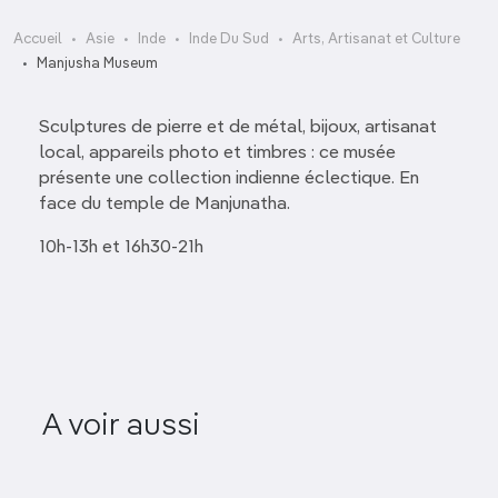
Accueil
Asie
Inde
Inde Du Sud
Arts, Artisanat et Culture
Manjusha Museum
Sculptures de pierre et de métal, bijoux, artisanat
local, appareils photo et timbres : ce musée
présente une collection indienne éclectique. En
face du temple de Manjunatha.
10h-13h et 16h30-21h
Jayalaks
Karnataka Chitrakala
Man
A voir aussi
Parishath
Museum