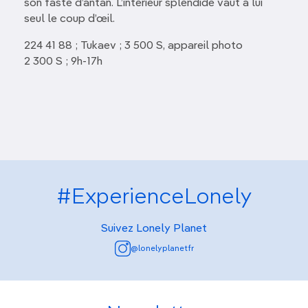
son faste d’antan. L’intérieur splendide vaut à lui
seul le coup d’œil.
224 41 88 ; Tukaev ; 3 500 S, appareil photo
2 300 S ; 9h-17h
#ExperienceLonely
Suivez Lonely Planet
@lonelyplanetfr