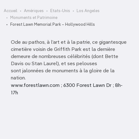
Accueil
Amériques
Etats-Unis
Los Angeles
Monuments et Patrimoine
Forest Lawn Memorial Park – Hollywood Hills
Ode au pathos, à l’art et à la patrie, ce gigantesque
cimetière voisin de Griffith Park est la dernière
demeure de nombreuses célébrités (dont Bette
Davis ou Stan Laurel), et ses pelouses
sont jalonnées de monuments à la gloire de la
nation.
www.forestlawn.com ; 6300 Forest Lawn Dr ; 8h-
17h
Cathedral o