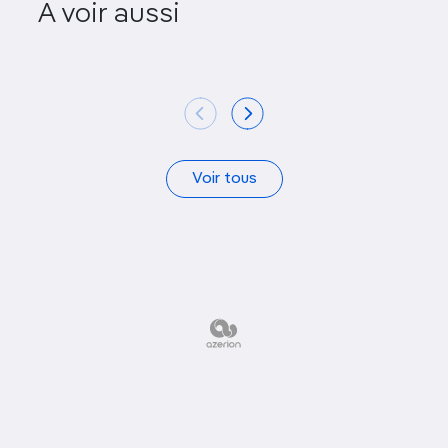
A voir aussi
Slotzilla
Vegas 
Voir tous