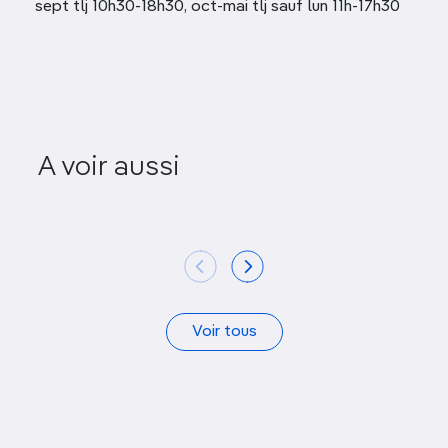
sept tlj 10h30-18h30, oct-mai tlj sauf lun 11h-17h30
A voir aussi
Fort Lagarde
Fortif
Voir tous