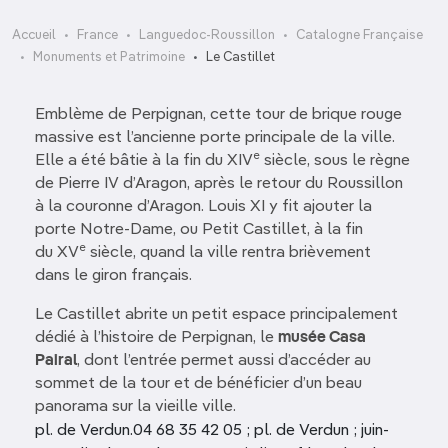
Accueil
France
Languedoc-Roussillon
Catalogne Française
Monuments et Patrimoine
Le Castillet
Emblème de Perpignan, cette tour de brique rouge
massive est l’ancienne porte principale de la ville.
e
Elle a été bâtie à la fin du XIV
siècle, sous le règne
de Pierre IV d’Aragon, après le retour du Roussillon
à la couronne d’Aragon. Louis XI y fit ajouter la
porte Notre-Dame, ou Petit Castillet, à la fin
e
du XV
siècle, quand la ville rentra brièvement
dans le giron français.
Le Castillet abrite un petit espace principalement
dédié à l’histoire de Perpignan, le
musée Casa
Pairal
, dont l’entrée permet aussi d’accéder au
sommet de la tour et de bénéficier d’un beau
panorama sur la vieille ville.
pl. de Verdun.04 68 35 42 05 ; pl. de Verdun ; juin-