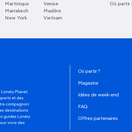
Martinique
Venise
Où partir
Marrakech
Madère
New York
Vietnam
Où partir ?
Magazine
 Lonely Planet.
Idées de week-end
xperts et des
votre compagnon
FAQ
es destinations
les guides Lonely
Offres partenaires
pour vivre des