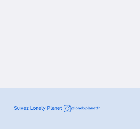
Suivez Lonely Planet
@lonelyplanetfr