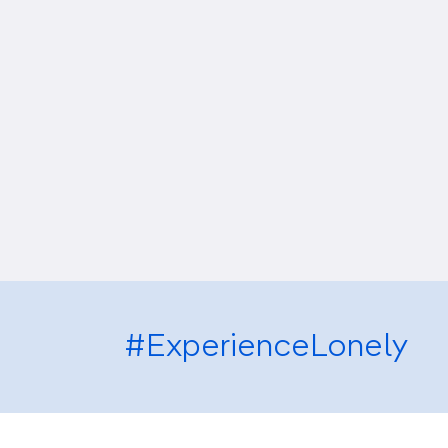
#ExperienceLonely