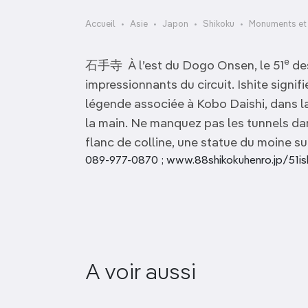
OCÉANIE
Camargue
Accueil
Asie
Japon
Shikoku
Monuments et 
ANTARCTIQUE
e
石手寺 À l’est du Dogo Onsen, le 51
des
TOP VILLES
impressionnants du circuit. Ishite signif
légende associée à Kobo Daishi, dans la
la main. Ne manquez pas les tunnels dans 
flanc de colline, une statue du moine s
089-977-0870 ; www.88shikokuhenro.jp/51ishit
A voir aussi
Onaruto-hashi