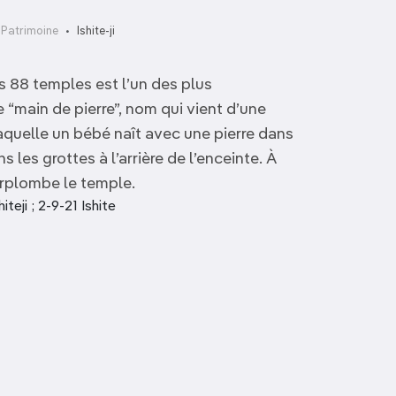
Patrimoine
Ishite-ji
 88 temples est l’un des plus
ie “main de pierre”, nom qui vient d’une
quelle un bébé naît avec une pierre dans
les grottes à l’arrière de l’enceinte. À
urplombe le temple.
eji ; 2-9-21 Ishite
Marugame-jo
Musée d’art Otsuka