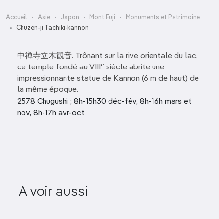
Accueil
Asie
Japon
Mont Fuji
Monuments et Patrimoine
Chuzen-ji Tachiki-kannon
中禅寺立木観音. Trônant sur la rive orientale du lac,
e
ce temple fondé au VIII
siècle abrite une
impressionnante statue de Kannon (6 m de haut) de
la même époque.
2578 Chugushi ; 8h-15h30 déc-fév, 8h-16h mars et
nov, 8h-17h avr-oct
A voir aussi
Perry Road
Yak