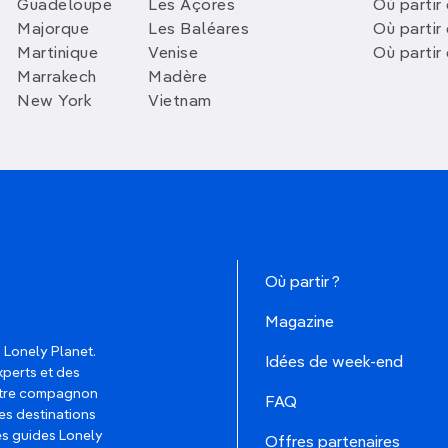
Guadeloupe
Les Açores
Où partir 
Majorque
Les Baléares
Où partir
Martinique
Venise
Où partir
Marrakech
Madère
New York
Vietnam
Où partir ?
Magazine
 Lonely Planet.
Idées de week-end
xperts et des
votre compagnon
FAQ
es destinations
les guides Lonely
Offres partenaires