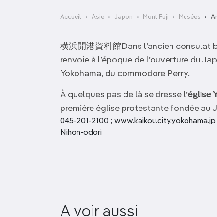
OCÉANIE
Camargue
Accueil
Asie
Japon
Mont Fuji
Musées
A
ANTARCTIQUE
横浜開港資料館Dans l’ancien consulat brita
TOP VILLES
renvoie à l’époque de l’ouverture du Jap
Yokohama, du commodore Perry.
À quelques pas de là se dresse l’
église
première église protestante fondée au J
045-201-2100 ; www.kaikou.city.yokohama.jp ;
Nihon-odori
Musée d’Art de
A voir aussi
Fujiyama