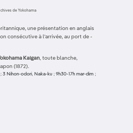
rchives de Yokohama
nnique, une présentation en anglais
on consécutive à l’arrivée, au port de ­
 Yokohama Kaigan
, toute blanche,
apon (1872).
 3 Nihon-odori, Naka-ku ; 9h30-17h mar-dim ;
Fujisan World Heritage
Musée du trésor
Center
national de Kamakura