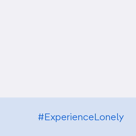
#ExperienceLonely