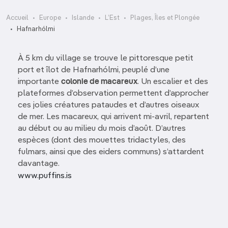
Accueil
Europe
Islande
L’Est
Plages, Îles et Plongée
Hafnarhólmi
À 5 km du village se trouve le pittoresque petit
port et îlot ­de Hafnar­hólmi, peuplé d’une
importante
colonie de macareux
. Un escalier et des
plateformes d’observation permettent d’approcher
ces jolies créatures pataudes et d’autres oiseaux
de mer. Les macareux, qui arrivent mi-avril, repartent
au début ou au milieu du mois d’août. D’autres
espèces (dont des mouettes tridactyles, des
fulmars, ainsi que des eiders communs) s’attardent
davantage.
www.puffins.is