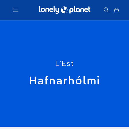
Menu
Votre recherche
L’Est
Hafnarhólmi