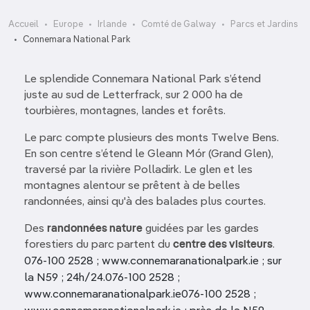
Accueil
Europe
Irlande
Comté de Galway
Parcs et Jardins
Connemara National Park
Le splendide Connemara National Park s’étend
juste au sud de Letterfrack, sur 2 000 ha de
tourbières, montagnes, landes et forêts.
Le parc compte plusieurs des monts Twelve Bens.
En son centre s’étend le Gleann Mór (Grand Glen),
traversé par la rivière Polladirk. Le glen et les
montagnes alentour se prêtent à de belles
randonnées, ainsi qu'à des balades plus courtes.
Des
randonnées nature
guidées par les gardes
forestiers du parc partent du
centre des visiteurs
.
076-100 2528 ; www.connemaranationalpark.ie ; sur
la N59 ; 24h/24.076-100 2528 ;
www.connemaranationalpark.ie076-100 2528 ;