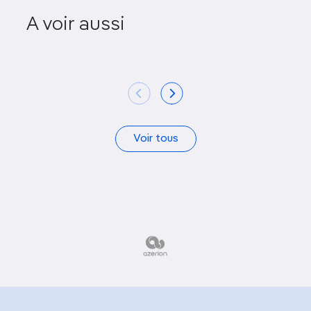
A voir aussi
Lamakaan
Salar Ju
Voir tous