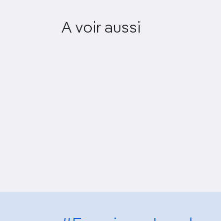
A voir aussi
High Adventure