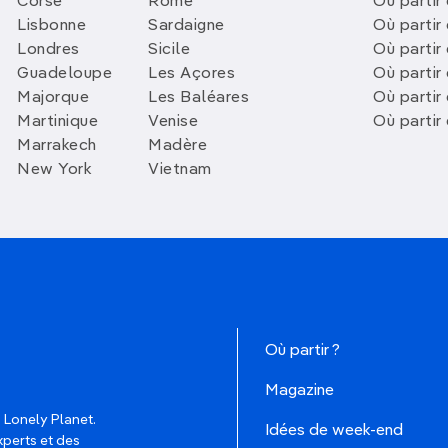
Corse
Rome
Où partir 
Lisbonne
Sardaigne
Où partir
Londres
Sicile
Où partir 
Guadeloupe
Les Açores
Où partir 
Majorque
Les Baléares
Où partir
Martinique
Venise
Où partir
Marrakech
Madère
New York
Vietnam
Où partir ?
Magazine
 Lonely Planet.
Idées de week-end
xperts et des