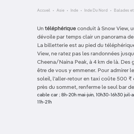
OCÉANIE
Camargue
Accueil
Asie
Inde
Inde Du Nord
Balades e
ANTARCTIQUE
Un
téléphérique
conduit à Snow View, un 
TOP VILLES
dévoile par temps clair un panorama de
La billetterie est au pied du téléphériq
View, ne ratez pas les randonnées jusq
Cheena/Naina Peak, à 4 km de là. Des 
être de vous y emmener. Pour admirer l
soleil, l’aller-retour en taxi coûte 500 ₹
près du sommet, renferme le seul bar de
cable car ; 8h-20h mai-juin, 10h30-16h30 juil
11h-21h