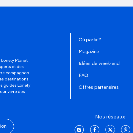
Où partir ?
Magazine
 Lonely Planet.
Idées de week-end
xperts et des
votre compagnon
FAQ
es destinations
les guides Lonely
Offres partenaires
pour vivre des
Nos réseaux
tion
instagram
facebook
twitter
pinte