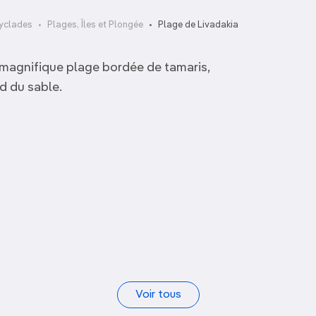
yclades
Plages, Îles et Plongée
Plage de Livadakia
 magnifique plage bordée de tamaris,
d du sable.
Plage d’Agios Georgios
Plage de Grotta
Voir tous