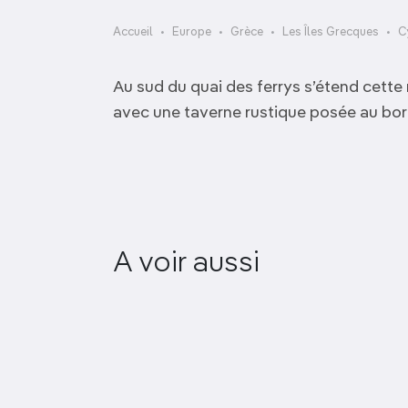
OCÉANIE
Camargue
Accueil
Europe
Grèce
Les Îles Grecques
C
ANTARCTIQUE
Au sud du quai des ferrys s’étend cette
TOP VILLES
avec une taverne rustique posée au bor
A voir aussi
Megali Ammos