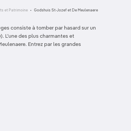
s et Patrimoine
Godshuis St-Jozef et De Meulenaere
ruges consiste à tomber par hasard sur un
. L’une des plus charmantes et
Meulenaere. Entrez par les grandes
St-Salvatorskathedraal
’t Brugs Beertje