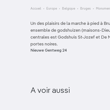
OCÉANIE
Camargue
Accueil
Europe
Belgique
Bruges
Monument
ANTARCTIQUE
Un des plaisirs de la marche à pied à B
TOP VILLES
ensemble de godshuizen (maisons-Dieu)
centrales est Godshuis St-Jozef et De 
portes noires.
Nieuwe Gentweg 24
A voir aussi
Onze-Lieve-Vrouwekerk