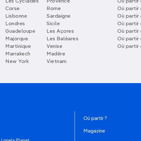
Les Cyclades
Provence
Où partir
Corse
Rome
Où partir 
Lisbonne
Sardaigne
Où partir
Londres
Sicile
Où partir 
Guadeloupe
Les Açores
Où partir 
Majorque
Les Baléares
Où partir
Martinique
Venise
Où partir
Marrakech
Madère
New York
Vietnam
Où partir ?
Magazine
 Lonely Planet.