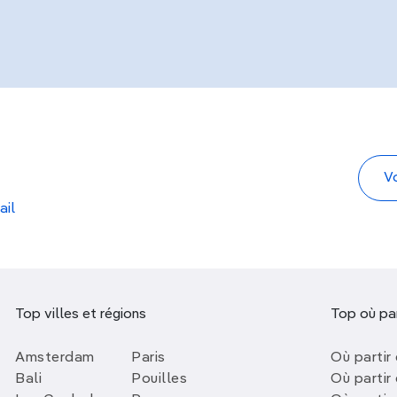
ail
Top villes et régions
Top où par
Amsterdam
Paris
Où partir 
Bali
Pouilles
Où partir 