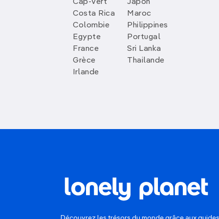
Cap-Vert
Japon
Costa Rica
Maroc
Colombie
Philippines
Egypte
Portugal
France
Sri Lanka
Grèce
Thailande
Irlande
Découvrez les trésors du monde grâce aux guides