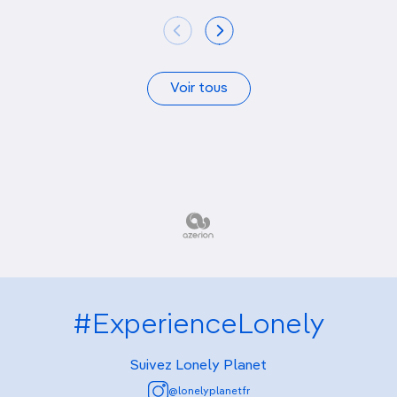
Voir tous
#ExperienceLonely
Suivez Lonely Planet
@lonelyplanetfr