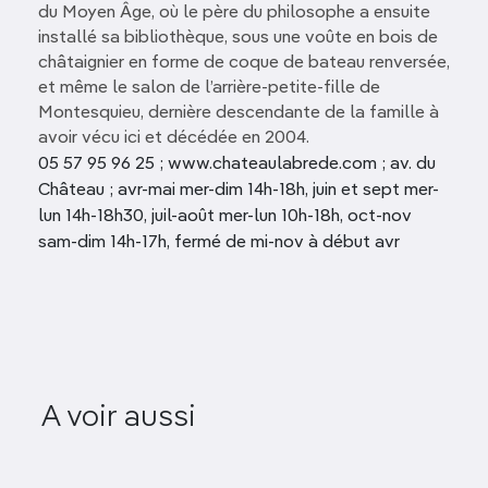
du Moyen Âge, où le père du philosophe a ensuite
installé sa bibliothèque, sous une voûte en bois de
châtaignier en forme de coque de bateau renversée,
et même le salon de l’arrière-petite-fille de
Montesquieu, dernière descendante de la famille à
avoir vécu ici et décédée en 2004.
05 57 95 96 25 ; www.chateaulabrede.com ; av. du
Château ; avr-mai mer-dim 14h-18h, juin et sept mer-
lun 14h-18h30, juil-août mer-lun 10h-18h, oct-nov
sam-dim 14h-17h, fermé de mi-nov à début avr
Route de la Corniche
A voir aussi
fleurie
Île de