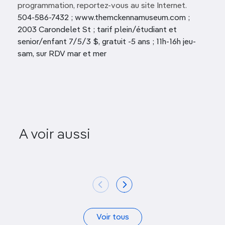
programmation, reportez-vous au site Internet.
504-586-7432 ; www.themckennamuseum.com ;
2003 Carondelet St ; tarif plein/étudiant et
senior/enfant 7/5/3 $, gratuit -5 ans ; 11h-16h jeu-
sam, sur RDV mar et mer
New Orleans Museum of
Historic 
A voir aussi
Art
Coll
Voir tous