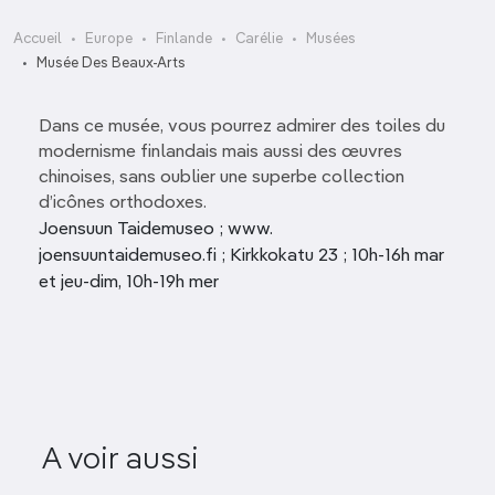
Accueil
Europe
Finlande
Carélie
Musées
Musée Des Beaux-Arts
Dans ce musée, vous pourrez admirer des toiles du
modernisme finlandais mais aussi des œuvres
chinoises, sans oublier une superbe collection
d’icônes orthodoxes.
Joensuun Taidemuseo ; www.
joensuuntaidemuseo.fi ; Kirkkokatu 23 ; 10h-16h mar
et jeu-dim, 10h-19h mer
Musée de l
A voir aussi
Musée du Pielinen
Car