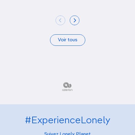
Voir tous
#ExperienceLonely
Suivez Lonely Planet