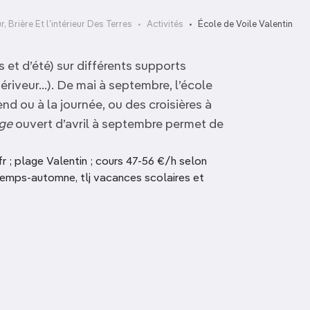
 Brière Et l'intérieur Des Terres
Activités
École de Voile Valentin
et d’été) sur différents supports
ériveur…). De mai à septembre, l’école
nd ou à la journée, ou des croisières à
age
ouvert d’avril à septembre permet de
 ; plage Valentin ; cours 47-56 €/h selon
ntemps-automne, tlj vacances scolaires et
Musée Benoist –
Maison de la
La Champagne
forêtSorties nature