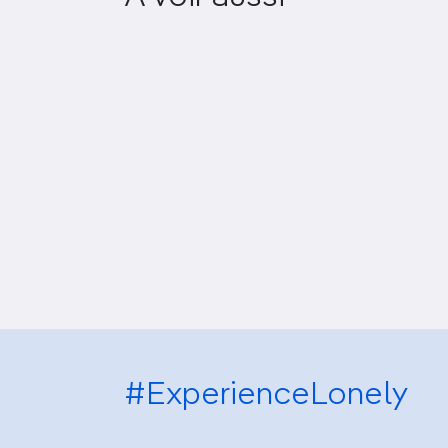
#ExperienceLonely