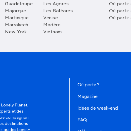
Guadeloupe
Les Açores
Où partir 
Majorque
Les Baléares
Où partir
Martinique
Venise
Où partir
Marrakech
Madère
New York
Vietnam
Où partir ?
Magazine
 Lonely Planet.
Idées de week-end
xperts et des
votre compagnon
FAQ
es destinations
les guides Lonely