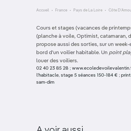
OCÉANIE
Camargue
Accueil
France
Pays de La Loire
Côte D’Amour,
ANTARCTIQUE
Cours et stages (vacances de printemps 
TOP VILLES
(planche à voile, Optimist, catamaran, d
propose aussi des sorties, sur un week-e
bord d’un voilier habitable. Un
point pl
louer des voiliers.
02 40 23 85 28 ; www.ecoledevoilevalentin.fr
l’habitacle, stage 5 séances 150-184 € ; pri
sam-dim
Les jardins du
A voir aussi
MaraisÉco-responsable