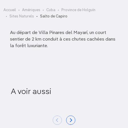
Accueil
Amériques
Cuba
Province de Holguín
Sites Naturels
Salto de Capiro
Au départ de Villa Pinares del Mayarí, un court
sentier de 2 km conduit à ces chutes cachées dans
la forêt luxuriante.
A voir aussi
Caverna de Panaderos
Bioparqu