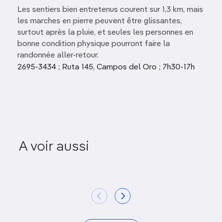
Les sentiers bien entretenus courent sur 1,3 km, mais
les marches en pierre peuvent être glissantes,
surtout après la pluie, et seules les personnes en
bonne condition physique pourront faire la
randonnée aller-retour.
2695-3434 ; Ruta 145, Campos del Oro ; 7h30-17h
El Castillo-Arenal
A voir aussi
Butterfly Conservatory
Mirador E